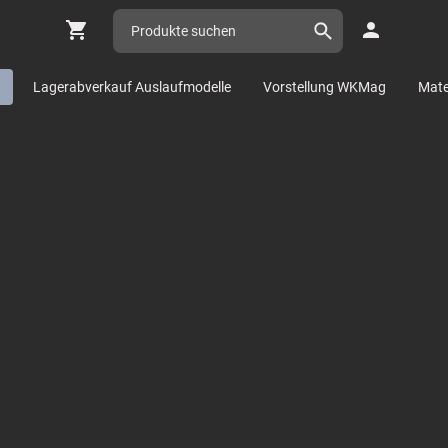
n
Lagerabverkauf Auslaufmodelle
Vorstellung WKMag
Mater