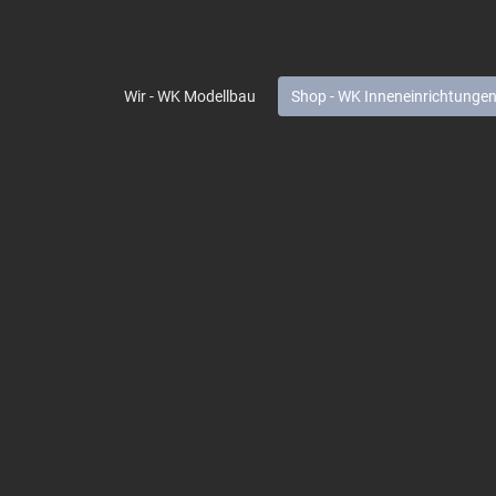
Wir - WK Modellbau
Shop - WK Inneneinrichtunge