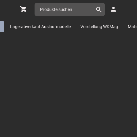
n
Lagerabverkauf Auslaufmodelle
Vorstellung WKMag
Mater