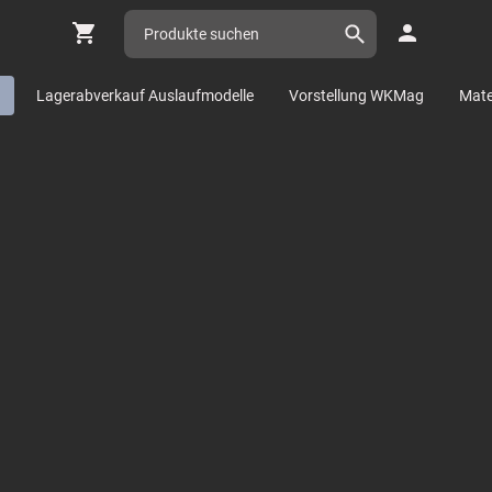
n
Lagerabverkauf Auslaufmodelle
Vorstellung WKMag
Mater