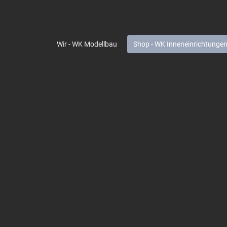
Wir - WK Modellbau
Shop - WK Inneneinrichtunge